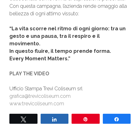
Con questa campagna, l’azienda rende omaggio alla
bellezza di ogni attimo vissuto:
“La vita scorre nel ritmo di ogni giorno: tra un
gesto e una pausa, tra il respiro e il
movimento.
In questo fluire, il tempo prende forma.
Every Moment Matters.”
PLAY THE VIDEO
Ufficio Stampa Trevi Coliseum srl
grafica@trevicoliseum.com
www.trevicoliseum.com
Tweet
Share
Pin
Share