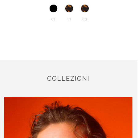
C1
C2
C3
COLLEZIONI