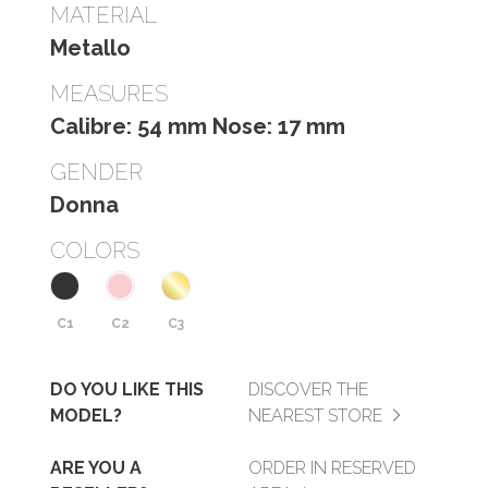
MATERIAL
Metallo
MEASURES
Calibre: 54 mm Nose: 17 mm
GENDER
Donna
COLORS
C1
C2
C3
DO YOU LIKE THIS
DISCOVER THE
MODEL?
NEAREST STORE
ARE YOU A
ORDER IN RESERVED