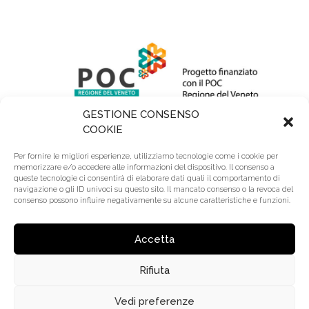
GESTIONE CONSENSO
COOKIE
Per fornire le migliori esperienze, utilizziamo tecnologie come i cookie per
memorizzare e/o accedere alle informazioni del dispositivo. Il consenso a
queste tecnologie ci consentirà di elaborare dati quali il comportamento di
navigazione o gli ID univoci su questo sito. Il mancato consenso o la revoca del
consenso possono influire negativamente su alcune caratteristiche e funzioni.
R.E.A.: BL 64345 | Reg. Imprese: BL00295740252 |
Cap. Sociale: 110.000 € Lv. | Riserve: 2.200.000 €
Accetta
Rifiuta
© 2020 Trevi Coliseum S.r.l. – P.Iva: 00295740252 |
Made by
Larin
Vedi preferenze