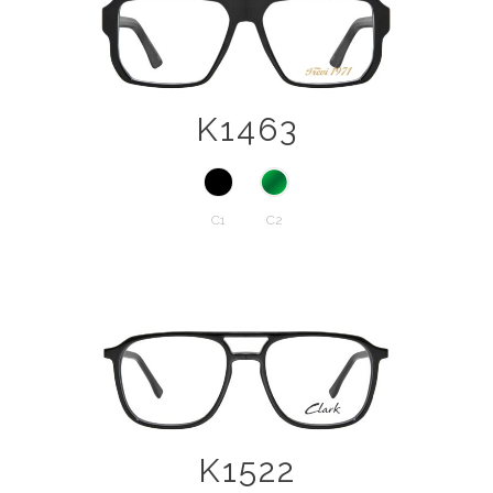
K1463
C1
C2
K1522