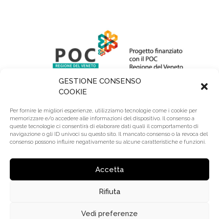
GESTIONE CONSENSO
COOKIE
Per fornire le migliori esperienze, utilizziamo tecnologie come i cookie per
memorizzare e/o accedere alle informazioni del dispositivo. Il consenso a
queste tecnologie ci consentirà di elaborare dati quali il comportamento di
navigazione o gli ID univoci su questo sito. Il mancato consenso o la revoca del
consenso possono influire negativamente su alcune caratteristiche e funzioni.
R.E.A.: BL 64345 | Reg. Imprese: BL00295740252 |
Cap. Sociale: 110.000 € Lv. | Riserve: 2.200.000 €
Accetta
Rifiuta
© 2020 Trevi Coliseum S.r.l. – P.Iva: 00295740252 |
Made by
Larin
Vedi preferenze