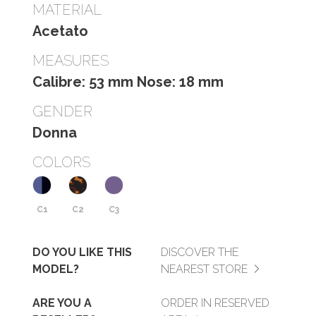
MATERIAL
Acetato
MEASURES
Calibre: 53 mm Nose: 18 mm
GENDER
Donna
COLORS
C1
C2
C3
DO YOU LIKE THIS
DISCOVER THE
MODEL?
NEAREST STORE
ARE YOU A
ORDER IN RESERVED