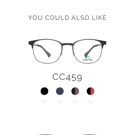
YOU COULD ALSO LIKE
CC459
C1
C2
C3
C4