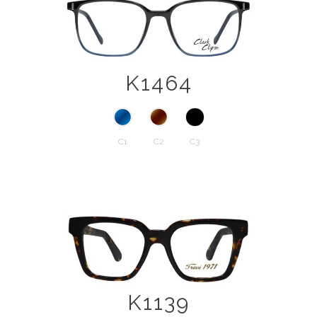
K1464
C1
C2
C3
K1139