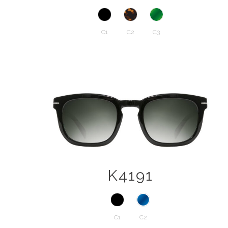
C1
C2
C3
K4191
C1
C2