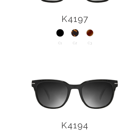
K4197
C1
C2
C3
K4194