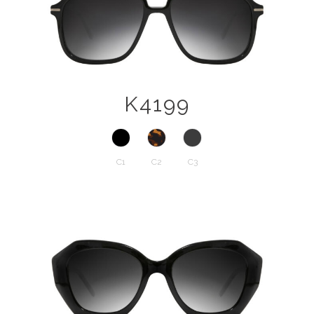
K4199
C1
C2
C3