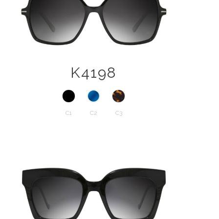
K4198
C1
C2
C3