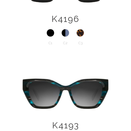
K4196
C1
C2
C3
K4193