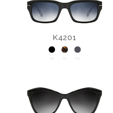
K4201
C1
C2
C3