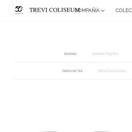
COMPAÑÍA
COLEC
FILTERS
Acetato
Acetato M49 Eco
Gafas de Sol
Gafas Graduadas