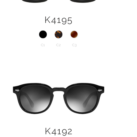
K4195
C1
C2
C3
K4192