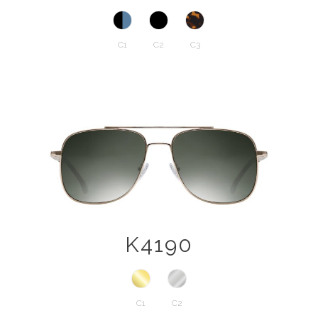
C1
C2
C3
K4190
C1
C2