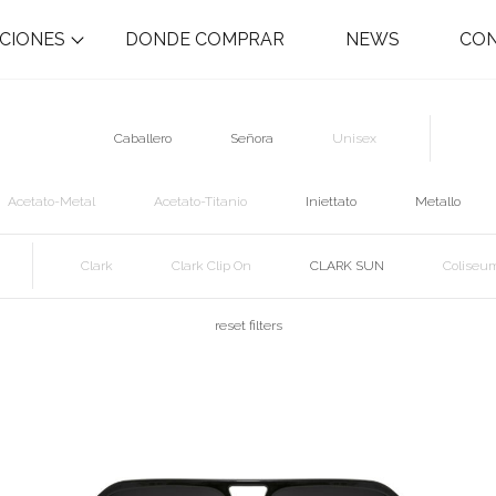
CIONES
DONDE COMPRAR
NEWS
CO
Caballero
Señora
Unisex
Acetato-Metal
Acetato-Titanio
Iniettato
Metallo
Clark
Clark Clip On
CLARK SUN
Coliseu
reset filters