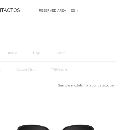
NTACTOS
RESERVED AREA
ES
EN
IT
FR
DE
Reset filters
Titanio
TR90
Ultem
m
Cotton Club
TREVI 1971
Sample models from our catalogue