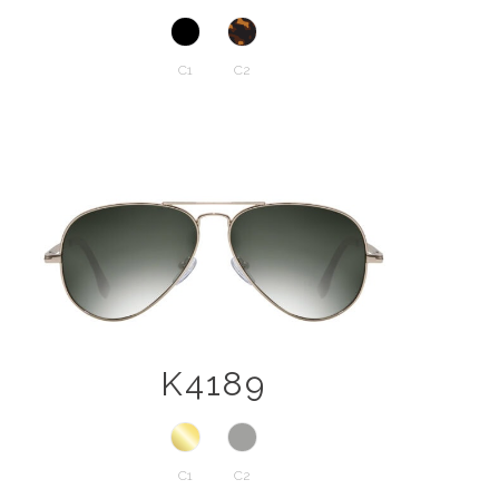
C1
C2
K4189
C1
C2