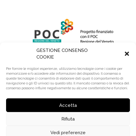
GESTIONE CONSENSO
COOKIE
Per fornire le migliori esperienze, utilizziamo tecnologie come i cookie per
memorizzare e/o accedere alle informazioni del dispositivo. Il consenso a
queste tecnologie ci consentirà di elaborare dati quali il comportamento di
navigazione o gli ID univoci su questo sito. Il mancato consenso o la revoca del
consenso possono influire negativamente su alcune caratteristiche e funzioni.
R.E.A.: BL 64345 | Reg. Imprese: BL00295740252 |
Cap. Sociale: 110.000 € Lv. | Riserve: 2.200.000 €
Accetta
Rifiuta
© 2020 Trevi Coliseum S.r.l. – P.Iva: 00295740252 |
Made by
Larin
Vedi preferenze