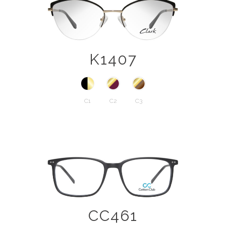
K1407
C1
C2
C3
CC461