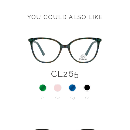
YOU COULD ALSO LIKE
CL265
C1
C2
C3
C4