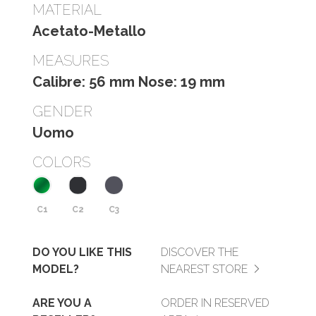
MATERIAL
Acetato-Metallo
MEASURES
Calibre: 56 mm Nose: 19 mm
GENDER
Uomo
COLORS
C1
C2
C3
DO YOU LIKE THIS
DISCOVER THE
MODEL?
NEAREST STORE
ARE YOU A
ORDER IN RESERVED