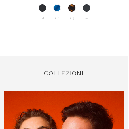
C1
C2
C3
C4
COLLEZIONI