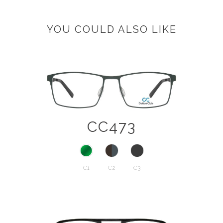
YOU COULD ALSO LIKE
CC473
C1
C2
C3