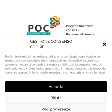
GESTIONE CONSENSO
COOKIE
Per fornire le migliori esperienze, utilizziamo tecnologie come i cookie per
memorizzare e/o accedere alle informazioni del dispositivo. Il consenso a
queste tecnologie ci consentirà di elaborare dati quali il comportamento di
navigazione o gli ID univoci su questo sito. Il mancato consenso o la revoca del
consenso possono influire negativamente su alcune caratteristiche e funzioni.
R.E.A.: BL 64345 | Reg. Imprese: BL00295740252 |
Cap. Sociale: 110.000 € Lv. | Riserve: 2.200.000 €
Accetta
Rifiuta
© 2020 Trevi Coliseum S.r.l. – P.Iva: 00295740252 |
Made by
Larin
Vedi preferenze