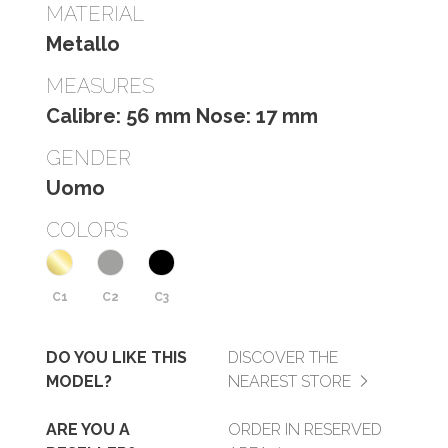
MATERIAL
Metallo
MEASURES
Calibre: 56 mm Nose: 17 mm
GENDER
Uomo
COLORS
C1
C2
C3
DO YOU LIKE THIS
DISCOVER THE
MODEL?
NEAREST STORE
ARE YOU A
ORDER IN RESERVED