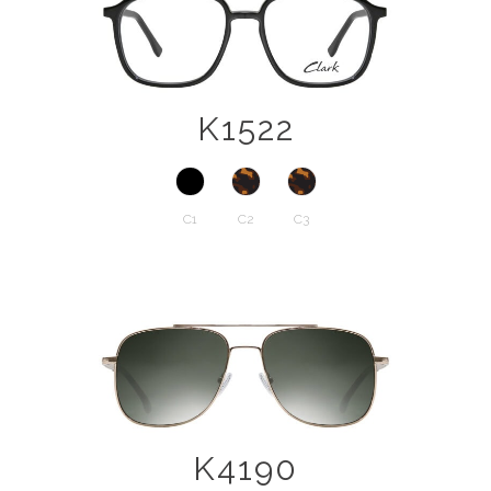
K1522
C1
C2
C3
K4190