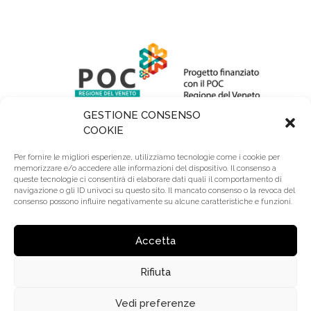
GESTIONE CONSENSO
COOKIE
Per fornire le migliori esperienze, utilizziamo tecnologie come i cookie per
memorizzare e/o accedere alle informazioni del dispositivo. Il consenso a
queste tecnologie ci consentirà di elaborare dati quali il comportamento di
navigazione o gli ID univoci su questo sito. Il mancato consenso o la revoca del
consenso possono influire negativamente su alcune caratteristiche e funzioni.
R.E.A.: BL 64345 | Reg. Imprese: BL00295740252 |
Cap. Sociale: 110.000 € Lv. | Riserve: 2.200.000 €
Accetta
Rifiuta
© 2020 Trevi Coliseum S.r.l. – P.Iva: 00295740252 |
Made by
Larin
Vedi preferenze