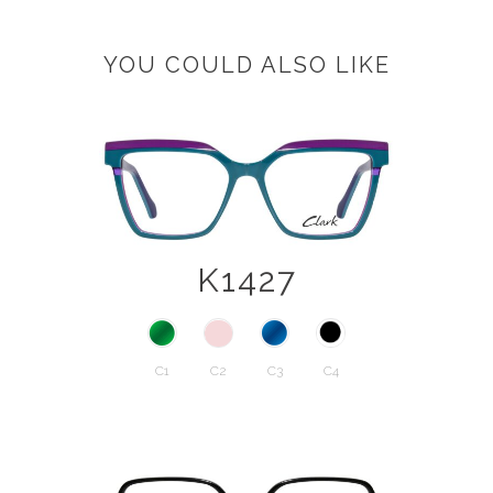
YOU COULD ALSO LIKE
K1427
C1
C2
C3
C4