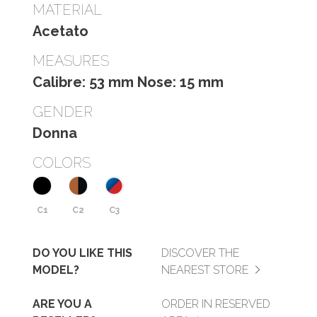
MATERIAL
Acetato
MEASURES
Calibre: 53 mm Nose: 15 mm
GENDER
Donna
COLORS
C1
C2
C3
DO YOU LIKE THIS
DISCOVER THE
MODEL?
NEAREST STORE
ARE YOU A
ORDER IN RESERVED