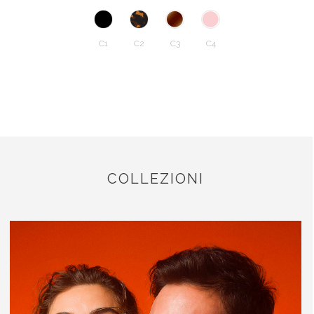
C1
C2
C3
C4
COLLEZIONI