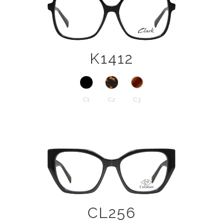
K1412
C1
C2
C3
CL256