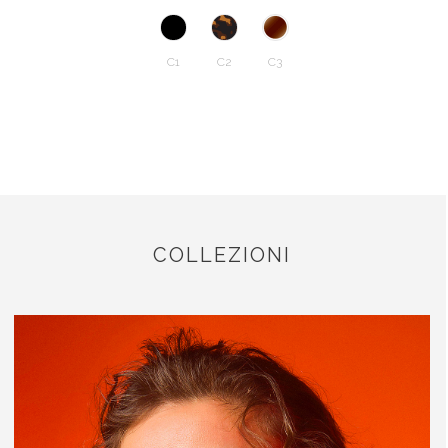
C1
C2
C3
COLLEZIONI