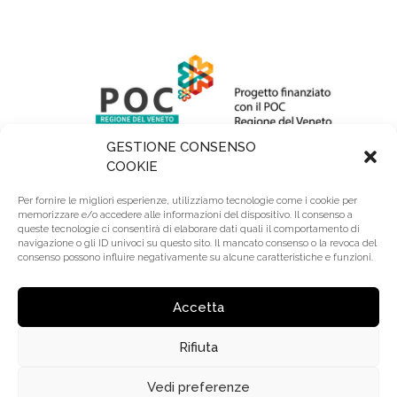
GESTIONE CONSENSO
COOKIE
Per fornire le migliori esperienze, utilizziamo tecnologie come i cookie per
memorizzare e/o accedere alle informazioni del dispositivo. Il consenso a
queste tecnologie ci consentirà di elaborare dati quali il comportamento di
navigazione o gli ID univoci su questo sito. Il mancato consenso o la revoca del
consenso possono influire negativamente su alcune caratteristiche e funzioni.
R.E.A.: BL 64345 | Reg. Imprese: BL00295740252 |
Cap. Sociale: 110.000 € Lv. | Riserve: 2.200.000 €
Accetta
Rifiuta
© 2020 Trevi Coliseum S.r.l. – P.Iva: 00295740252 |
Made by
Larin
Vedi preferenze