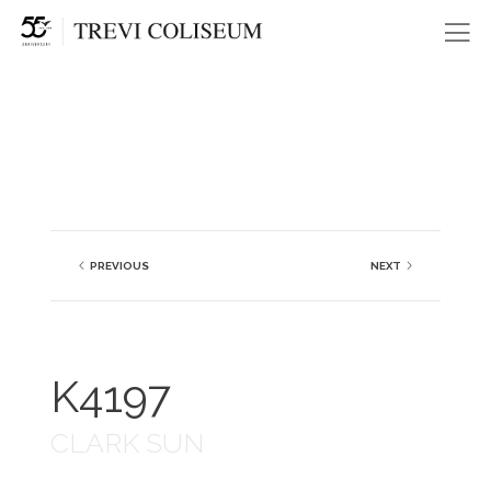
Me
PREVIOUS
NEXT
K4197
CLARK SUN