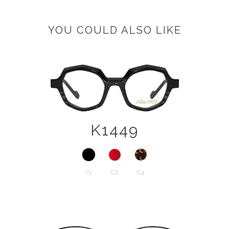
YOU COULD ALSO LIKE
K1449
C1
C2
C4