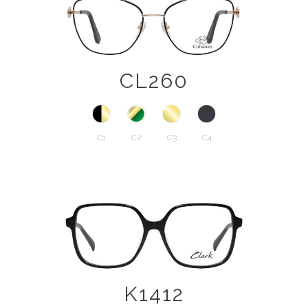
CL260
C1
C2
C3
C4
K1412