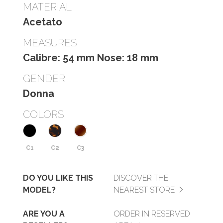
MATERIAL
Acetato
MEASURES
Calibre: 54 mm Nose: 18 mm
GENDER
Donna
COLORS
C1
C2
C3
DO YOU LIKE THIS
DISCOVER THE
MODEL?
NEAREST STORE
ARE YOU A
ORDER IN RESERVED