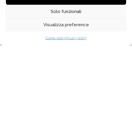
K4155
Solo funzionali
Visualizza preference
C1
C2
C3
Cookie policy
Privacy policy
K4159
C1
C2
C3