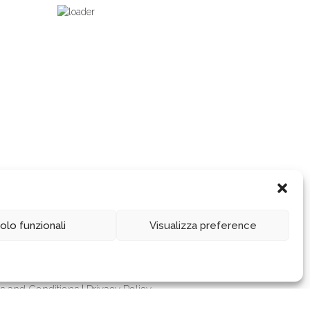
olo funzionali
Visualizza preference
erve: 2.200.000 €
s and Conditions
|
Privacy Policy