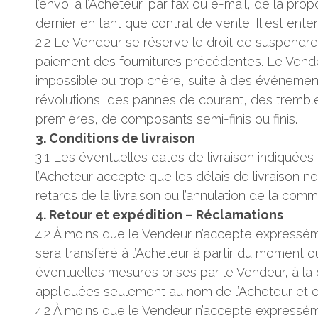
l’envoi à l’Acheteur, par fax ou e-mail, de la p
dernier en tant que contrat de vente. Il est ent
2.2 Le Vendeur se réserve le droit de suspendr
paiement des fournitures précédentes. Le Vende
impossible ou trop chère, suite à des événeme
révolutions, des pannes de courant, des tremble
premières, de composants semi-finis ou finis.
3. Conditions de livraison
3.1 Les éventuelles dates de livraison indiquée
l’Acheteur accepte que les délais de livraison
retards de la livraison ou l’annulation de la com
4. Retour et expédition – Réclamations
4.2 À moins que le Vendeur n’accepte expressémen
sera transféré à l’Acheteur à partir du moment o
éventuelles mesures prises par le Vendeur, à l
appliquées seulement au nom de l’Acheteur et ex
4.2 À moins que le Vendeur n’accepte expresséme