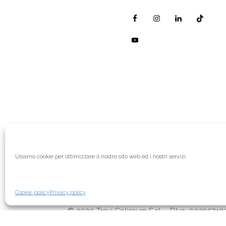
Usiamo cookie per ottimizzare il nostro sito web ed i nostri servizi.
R.E.A.: BL 64345
Cookie policy
Privacy policy
© 2020 Trevi Coliseum S.r.l. – P.Iva: 0029574