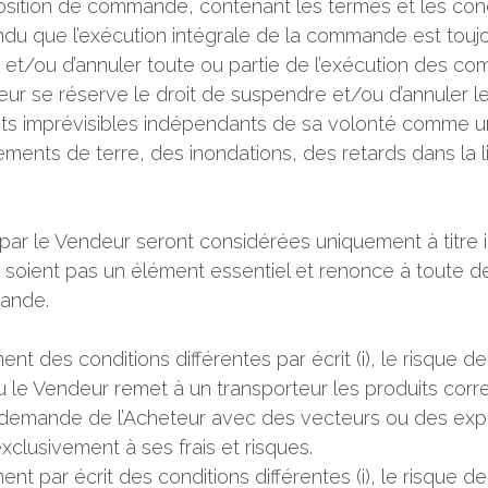
roposition de commande, contenant les termes et les con
endu que l’exécution intégrale de la commande est touj
e et/ou d’annuler toute ou partie de l’exécution des 
ur se réserve le droit de suspendre et/ou d’annuler 
nts imprévisibles indépendants de sa volonté comme u
ments de terre, des inondations, des retards dans la l
s par le Vendeur seront considérées uniquement à titre
 ne soient pas un élément essentiel et renonce à tout
mande.
t des conditions différentes par écrit (i), le risque d
u le Vendeur remet à un transporteur les produits corre
a demande de l’Acheteur avec des vecteurs ou des expé
clusivement à ses frais et risques.
nt par écrit des conditions différentes (i), le risqu