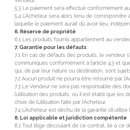
Vendeur.
5.3 Le paiement sera effectué conformément aux
5.4 L’Acheteur sera alors tenu de correspondre au
laquelle le paiement aurait dû avoir lieu, indé
6. Réserve de propriété
6.1 Les produits fournis appartiennent au vendeur
7. Garantie pour les défauts
7.1 En cas de défauts des produits, le vendeur s
communiqués conformément à l’article 4.3 et que 
qui, de par leur nature ou destination, sont sujets
7.2 Aucun produit ne pourra être retourné par l
7.3 Le Vendeur ne sera pas responsable des domma
l’utilisation des produits, où il est établi que 
choix de l’utilisation faite par l’Acheteur.
7.4 L’Acheteur est déchu de la garantie s’il util
8. Loi applicable et juridiction compétente
8.1 Tout litige découlant de ce contrat, lié à ce