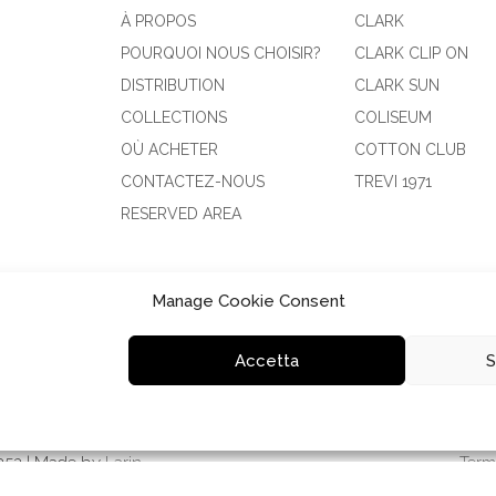
À PROPOS
CLARK
POURQUOI NOUS CHOISIR?
CLARK CLIP ON
DISTRIBUTION
CLARK SUN
COLLECTIONS
COLISEUM
OÙ ACHETER
COTTON CLUB
CONTACTEZ-NOUS
TREVI 1971
RESERVED AREA
Manage Cookie Consent
Accetta
S
 | Reg. Imprese: BL00295740252 | Cap. Sociale: 110.000 € Lv. | Ris
0252 | Made by
Larin
Term