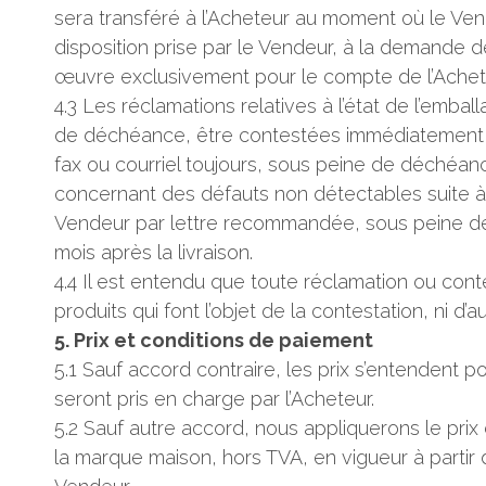
sera transféré à l’Acheteur au moment où le Vend
disposition prise par le Vendeur, à la demande d
œuvre exclusivement pour le compte de l’Acheteu
4.3 Les réclamations relatives à l’état de l’emba
de déchéance, être contestées immédiatement a
fax ou courriel toujours, sous peine de déchéanc
concernant des défauts non détectables suite à 
Vendeur par lettre recommandée, sous peine de 
mois après la livraison.
4.4 Il est entendu que toute réclamation ou con
produits qui font l’objet de la contestation, ni d’a
5. Prix et conditions de paiement
5.1 Sauf accord contraire, les prix s’entendent p
seront pris en charge par l’Acheteur.
5.2 Sauf autre accord, nous appliquerons le prix
la marque maison, hors TVA, en vigueur à partir 