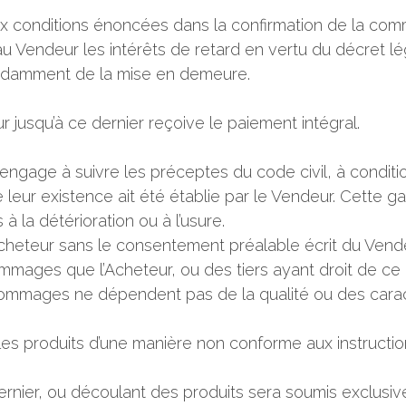
 conditions énoncées dans la confirmation de la com
 Vendeur les intérêts de retard en vertu du décret légis
pendamment de la mise en demeure.
 jusqu’à ce dernier reçoive le paiement intégral.
’engage à suivre les préceptes du code civil, à condit
leur existence ait été établie par le Vendeur. Cette g
 à la détérioration ou à l’usure.
’Acheteur sans le consentement préalable écrit du Vend
ges que l’Acheteur, ou des tiers ayant droit de ce der
les dommages ne dépendent pas de la qualité ou des cara
ise les produits d’une manière non conforme aux instructi
 dernier, ou découlant des produits sera soumis exclusiv