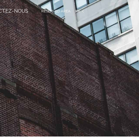
CTEZ-NOUS
RESERVED AREA
FR
EN
IT
DE
ES