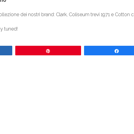
Rho
zione dei nostri brand: Clark, Coliseum trevi 1971 e Cotton c
ay tuned!
Pin
Share