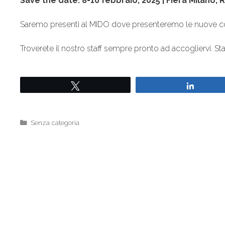
Save the date: 8-10 febbraio, 2025 | Fiera Milano, 
Saremo presenti al MIDO dove presenteremo le nuove colle
Troverete il nostro staff sempre pronto ad accogliervi. St
Tweet
Share
Senza categoria