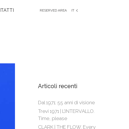
TATTI
RESERVED AREA
IT
EN
FR
DE
ES
Articoli recenti
Dal 1971: 55 anni di visione
Trevi 1971 | L’INTERVALLO.
Time, please
CLARK | THE FLOW. Every