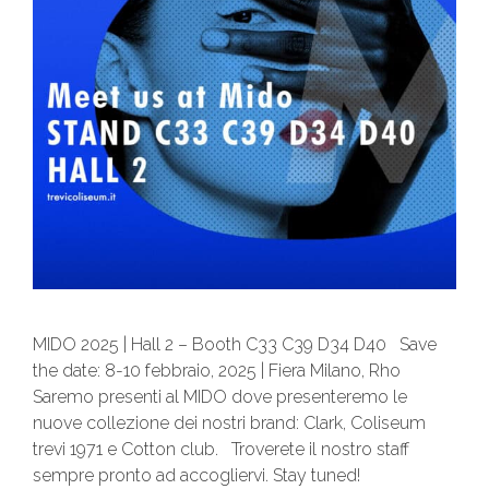
MIDO 2025 | Hall 2 – Booth C33 C39 D34 D40 Save
the date: 8-10 febbraio, 2025 | Fiera Milano, Rho
Saremo presenti al MIDO dove presenteremo le
nuove collezione dei nostri brand: Clark, Coliseum
trevi 1971 e Cotton club. Troverete il nostro staff
sempre pronto ad accogliervi. Stay tuned!