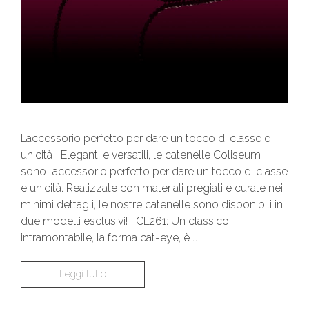
L’accessorio perfetto per dare un tocco di classe e
unicità Eleganti e versatili, le catenelle Coliseum
sono l’accessorio perfetto per dare un tocco di classe
e unicità. Realizzate con materiali pregiati e curate nei
minimi dettagli, le nostre catenelle sono disponibili in
due modelli esclusivi! CL261: Un classico
intramontabile, la forma cat-eye, è …
Leggi tutto