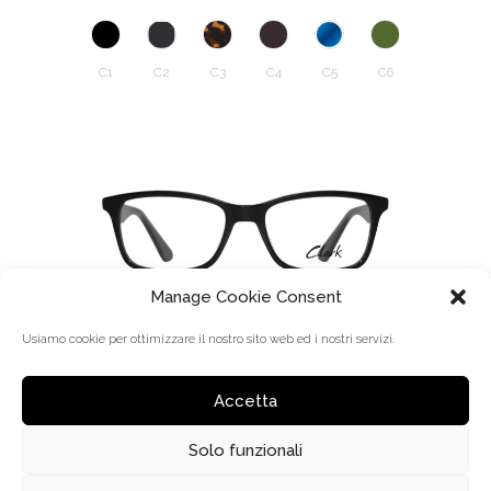
C1
C2
C3
C4
C5
C6
Manage Cookie Consent
K1209
Usiamo cookie per ottimizzare il nostro sito web ed i nostri servizi.
Accetta
C1
C2
C3
C4
Solo funzionali