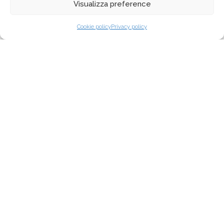
Visualizza preference
Cookie policy
Privacy policy
K1273
C1
C2
C3
C4