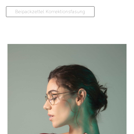
Beipackzettel Korrektionsfasung