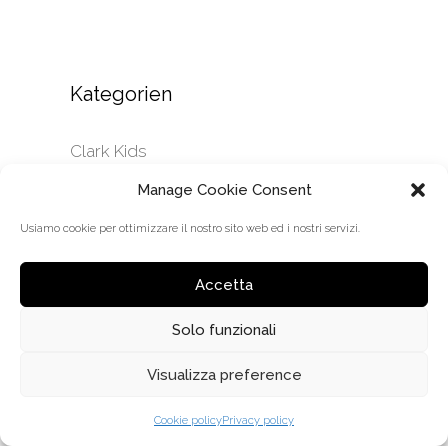
Kategorien
Clark Kids
Coliseum
Manage Cookie Consent
News
Usiamo cookie per ottimizzare il nostro sito web ed i nostri servizi.
Senza categoria
Trevi 1971
Accetta
Solo funzionali
Visualizza preference
Cookie policy
Privacy policy