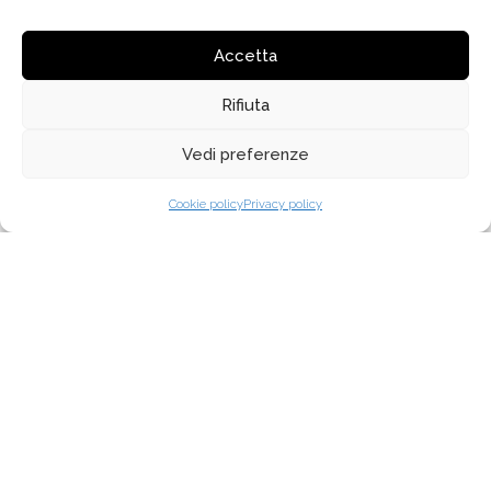
Ottobre 2021
Settembre 2021
Accetta
Febbraio 2021
Ottobre 2020
Rifiuta
Febbraio 2020
Vedi preferenze
Gennaio 2020
Febbraio 2019
Cookie policy
Privacy policy
Agosto 2018
Maggio 2018
Aprile 2018
Marzo 2016
Marzo 2015
Dicembre 2014
Luglio 2014